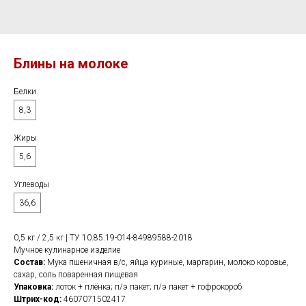
Блины на молоке
Белки
8,3
Жиры
5,6
Углеводы
36,6
0,5 кг / 2,5 кг | ТУ 10.85.19-014-84989588-2018
Мучное кулинарное изделие
Состав:
Мука пшеничная в/с, яйца куриные, маргарин, молоко коровье,
сахар, соль поваренная пищевая
Упаковка:
лоток + плёнка; п/э пакет; п/э пакет + гофрокороб
Штрих-код:
4607071502417