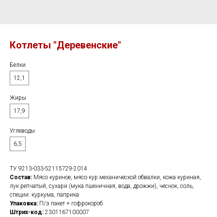
Котлеты "Деревенские"
Белки
12,1
Жиры
17,9
Углеводы
6,5
ТУ 9213-033-52115729-2014
Состав:
Мясо куриное, мясо кур механической обвалки, кожа куриная,
лук репчатый, сухари (мука пшеничная, вода, дрожжи), чеснок, соль,
специи: куркума, паприка
Упаковка:
П/э пакет + гофрокороб
Штрих-код:
2301167100007