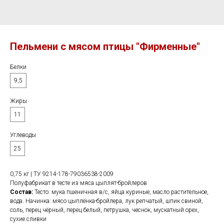
Пельмени с мясом птицы "Фирменные"
Белки
9,5
Жиры
11
Углеводы
25
0,75 кг | ТУ 9214-178-79036538-2009
Полуфабрикат в тесте из мяса цыплят-бройлеров
Состав:
Тесто: мука пшеничная в/с, яйца куриные, масло растительное,
вода. Начинка: мясо цыплёнка-бройлера, лук репчатый, шпик свиной,
соль, перец чёрный, перец белый, петрушка, чеснок, мускатный орех,
сухие сливки